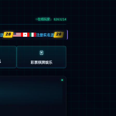
设为首页
|
收藏本站
心
服务与支持
您当前位置：
首页
>
产品中心