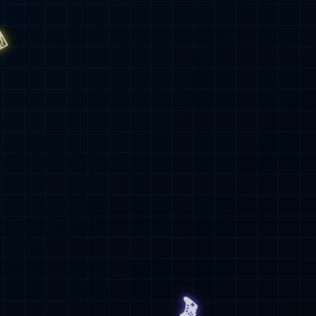
查看更多
8B（航插款）
2018B用于PACK电池、3C数码电池、液流电池、锌空电池、聚合
品质抽样检测与综合性能测试研究.
查看更多
18C（夹具款）
018C用于电池生产企业及电池研究机构对单体电芯,如：方形电池、