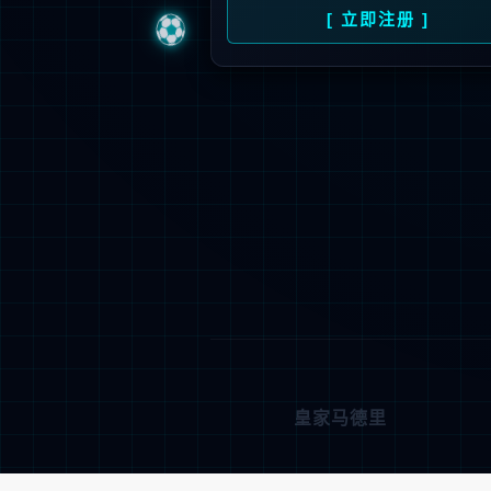
售后：
027-87610173
邮箱：
kf@www.junmait.com
地址：
武汉市东湖新技术开发区高新五
路80号
友情链接
:
|
|
红土网球场
|
|
|
|
关于彩神
新闻中心
安装指导
使用技巧
故障排除
联系彩神
地址