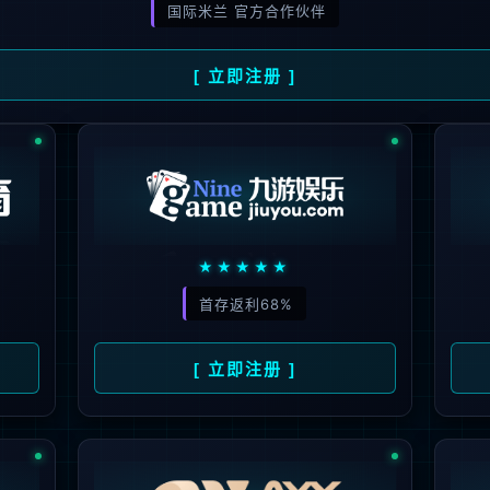
动力电池测试系统 BT-2
动力电池测试系统BT-20
小型组合电池、镍氢/镍铬组
动力电池及电池组测试系统
动力电池及电池组测试系统B
动力电池、组合电池、铅酸