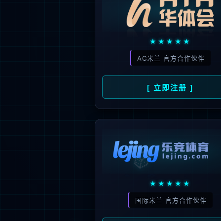
李经理
电池短路测试仪
胡经理
交/直流内阻测试仪
电池测试系统校准
仪
相关设备配件
全国统一服务热线
400-027-6558
电话：
027-87610172